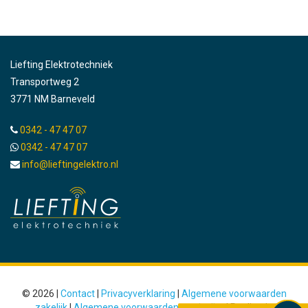
Liefting Elektrotechniek
Transportweg 2
3771 NM Barneveld
0342 - 47 47 07
0342 - 47 47 07
info@lieftingelektro.nl
© 2026 |
Contact
|
Privacyverklaring
|
Algemene voorwaarden
zakelijk
|
Algemene voorwaarden particulier
| Realisatie